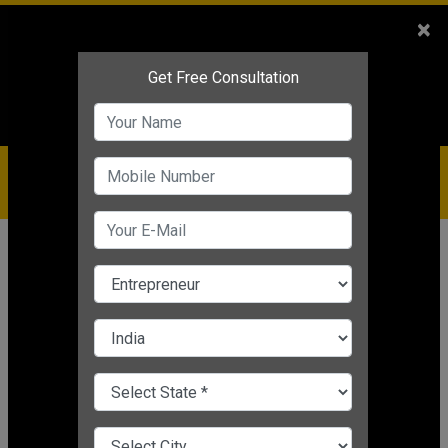
Sales
+91-9810544443
×
Service
+91-9310144443
IBC
+91-9910344443
care@badabusiness.com
919810544443
होम
Topic
Management Courses
MANAGEMENT COURSES
CHANGE LANGUAGE