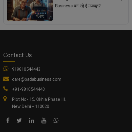
Business बन रहे हैं मजबूत?
Contact Us
919810544443
care@badabusiness.com
+91-9810544443
Plot No- 15, Okhla Phase III,
New Delhi - 110020