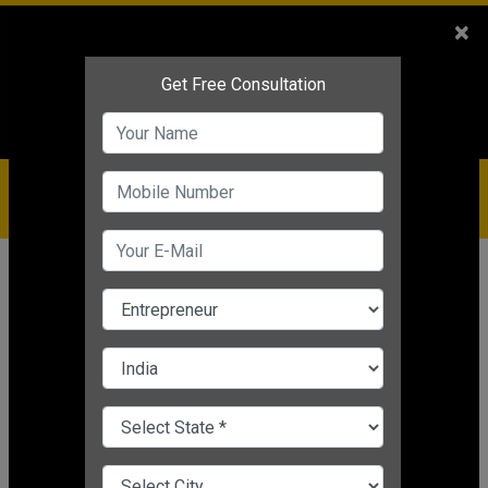
Sales
+91-9810544443
×
Service
+91-9310144443
IBC
+91-9910344443
care@badabusiness.com
919810544443
होम
समाचार
व्यावसायिक प्रेरणा
5 Small Investment Business for
Women: महिलाएं इन 5 बिज़नेस आइडियाज
पर करेंगी काम तो जरूर बनेंगी सफल व्यवसायी
Soniya Pal
|
May 31, 2021 03:38 PM IST
व्यावसायिक प्रेरणा
CHANGE LANGUAGE