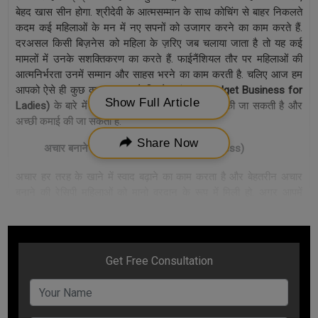
बेहद खास सीन होगा. श्रीदेवी के आत्मसम्मान के साथ कोचिंग से बाहर निकलते
कदम कई महिलाओं के मन में नए सपनों को उजागर करने का काम करते हैं.
दरअसल किसी बिज़नेस को महिला के ज़रिए जब चलाया जाता है तो यह कई
मामलों में उनके सशक्तिकरण का करते हैं. फाईनैंशियल तौर पर महिलाओं की
आत्मनिर्भरता उनमें सम्मान और साहस भरने का काम करती है. चलिए आज हम
आपको ऐसे ही कुछ कम बजट वाले बिज़नेस
(Low Budget Business for
Show Full Article
Ladies)
के बारे में बताते हैं, जिनकी शुरुआत घर से भी की जा सकती है और
अच्छी कमाई की जा सकती है.
Share Now
अचार
बनाने
का
व्यापार
(
Pickle Making Business)
अचार हर तरह के खाने में स्वाद बढ़ाने का काम करता है और बेहतरीन अचार
बनाने की रेसिपी महिलाओं को मानो वरदान के रूप में मिली हो. अगर आपमें
स्वादिष्ट अचार बनाने की कला शुमार है तो अब आप अपनी इस कला को कमाई
के एक बेहतरीन अवसर भी बदल सकती हैं. अचार मेकिंग बिज़नेस उन बेस्ट
बिज़नेस
(
Best Home Based Business for Women
)
में शामिल है,
जिनकी शुरुआत घर से ही की जा सकती है. इस बिज़नेस के लिए आपको
बामुश्किल दो हजार से पांच हजार की जरूरत पड़ेगी. इस इनवेस्टमेंट के बाद आप
हर महीने इसी बिज़नेस से तीस से पचार हजार की कमाई बड़ी ही आसानी से कर
सकते हैं. आपको बस बाजार में अच्छे सप्लायर की मदद से बिज़नेस को आगे
बढ़ाना होगा.