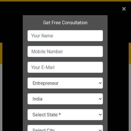
Sales
+91-9810544443
×
Service
+91-9310144443
IBC
+91-9910344443
care@badabusiness.com
919810544443
होम
Topic
Dr Vivek Bindra Businee Coach
DR VIVEK BINDRA BUSINEE COACH
CHANGE LANGUAGE