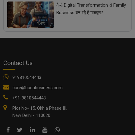
कैसे Digital Transformation से Family
Business बन रहे हैं मजबूत?
Contact Us
919810544443
care@badabusiness.com
+91-9810544443
Plot No- 15, Okhla Phase III,
New Delhi - 110020