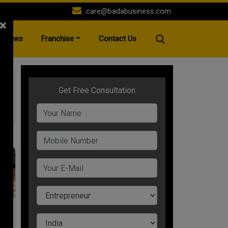
care@badabusiness.com
×
News
Franchise
Contact Us
गी
ए