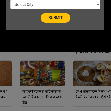
करें अपना बिजनेस
फॉलो करें ये टिप्स
ं खिलौने
अपने फूड बिजनेस को सफल बनाने
Play School: मस्ती की
नाफा
के लिए अपनाएं ये 4 बेहतरीन टिप्स
पाठशाला से होगी शानदार कमाई
इन 4 बातों को ध्यान में रखकर 
शुरुआत
ें ये 4
बेहद प्रॉफिटेबल है आर्टिफिशियल
इन 4 आसान टिप्स के साथ अप
ानदार
ज्वेलरी बिजनेस, इन टिप्स से बढ़ेगी
बेकरी बिजनेस को बनाएं और ब
सेल