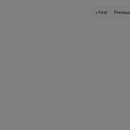
«
First
Previou