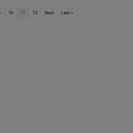
s
10
11
12
Next
Last
»