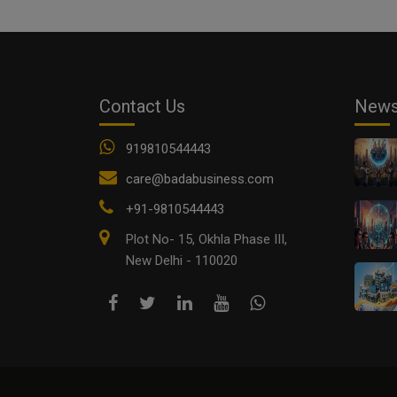
Contact Us
New
919810544443
care@badabusiness.com
+91-9810544443
Plot No- 15, Okhla Phase III,
New Delhi - 110020