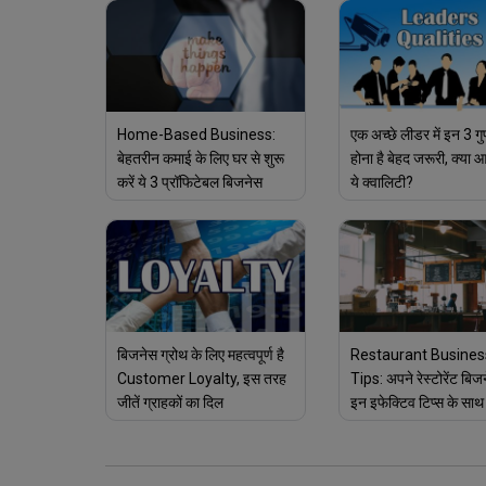
Home-Based Business:
एक अच्छे लीडर में इन 3 गु
बेहतरीन कमाई के लिए घर से शुरू
होना है बेहद जरूरी, क्या आप
करें ये 3 प्रॉफिटेबल बिजनेस
ये क्वालिटी?
बिजनेस ग्रोथ के लिए महत्वपूर्ण है
Restaurant Busines
Customer Loyalty, इस तरह
Tips: अपने रेस्टोरेंट बिज
जीतें ग्राहकों का दिल
इन इफेक्टिव टिप्स के साथ 
सफल