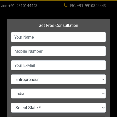
vice
+91-9310144443
IBC
+91-9910344443
(current)
Home
About
IBC
PSC
CHANGE LANGUAGE
्टर की
Things to Make and Sell:
होममेड पापड़ के बिजनेस से हो
ध का
इन चीजों को घर पर तैयार कर शुरू
शानदार कमाई, सफलता के लि