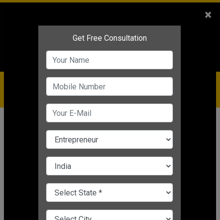
Sales
+91-9810544443
×
Service
+91-9310144443
IBC
+91-9910344443
care@badabusiness.com
919810544443
होम
समाचार
व्यावसायिक प्रेरणा
छोटे व्यापार को बड़ा बिजनेस बनाने के इन तीन
शानदार तरीकों को आपको जरूर जानना
चाहिए
Editor's Desk
|
Aug 24, 2021 12:34 PM IST
व्यावसायिक प्रेरणा
CHANGE LANGUAGE