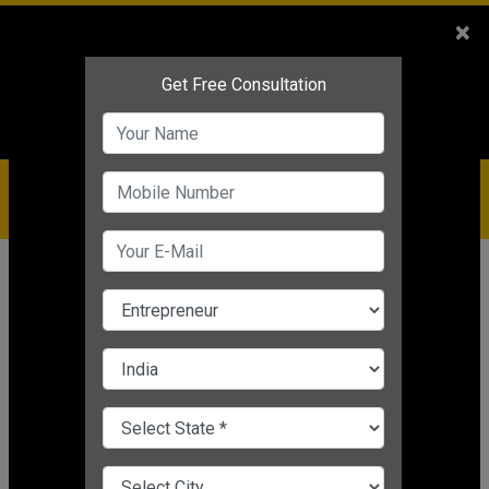
Sales
+91-9810544443
×
Service
+91-9310144443
IBC
+91-9910344443
care@badabusiness.com
919810544443
होम
समाचार
बिजनेस केस स्टडीज
जियोमार्ट कि सफलता से प्रभावित
होकर सिल्वर लेक रिलायंस रिटेल में करेगा
7500 करोड़ रुपये का निवेश
बिजनेस केस स्टडीज
Nishant Kapoor
|
Mar 30, 2025 11:30 PM IST