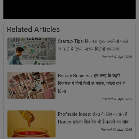
Share Now
Related Articles
Tags:
Startup Tips: बिजनेस शुरू करने से पहले
Coronavirus
Coronavirus outbreak
Covid-19
जान लें ये टिप्स, जरूर मिलेगी सफलता
Posted 10 Apr 2025
Epidemic
JioMart
Lockdown
Beauty Business: हर तरह के ब्यूटी
Reliance Retail
Silver Lake
कोरोना वायरस
बिजनेस में होगी तेजी से ग्रोथ, फॉलो करें ये
टिप्स
कोरोना वायरस का प्रकोप
कोरोना वायरस संकट
कोविड-19
Posted 10 Apr 2025
कोविड-19 का प्रकोप
कोविड-19 संकट
जियोमार्ट
Profitable Ideas: सेहत के लिए वरदान है
Honey, इसका बिजनेस भी है फायदे का सौदा
महामारी
रिलायंस रिटेल
लॉकडाउन
सिल्वर लेक
Posted 30 Mar 2025