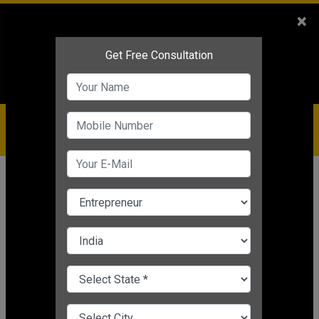
Sales
+91-9810544443
×
Service
+91-9310144443
IBC
+91-9910344443
care@badabusiness.com
919810544443
होम
Topic
Market Research
MARKET RESEARCH
CHANGE LANGUAGE