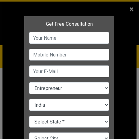
Sales
+91-9810544443
×
Service
+91-9310144443
IBC
+91-9910344443
care@badabusiness.com
919810544443
होम
समाचार
प्रेरक
नरेंद्र सिंह चौधरी Real life hero: अकेले ही
इस जाबांज ने 256 बम किए थे डिफ्यूज, जान
की बाजी लगाकर बचाई थी हजारों लोगों की
जान
Editor's Desk
|
Mar 27, 2025 06:35 PM IST
प्रेरक