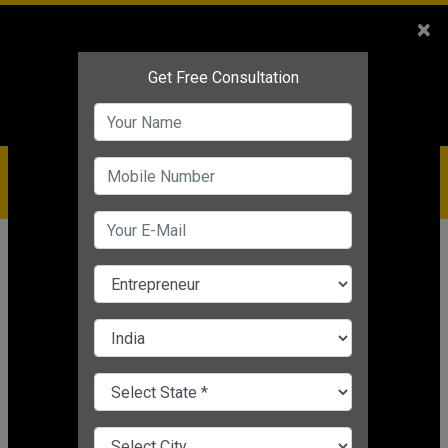
Sales
+91-9810544443
×
Service
+91-9310144443
IBC
+91-9910344443
care@badabusiness.com
919810544443
होम
समाचार
व्यावसायिक विचार
Business Ideas for Women: ये है
महिलाओं के लिए 3 शानदार बिजनेस आइडिया,
होगी तगड़ी कमाई !
Nishant Kapoor
|
Apr 11, 2025 07:20 PM IST
व्यावसायिक विचार
CHANGE LANGUAGE