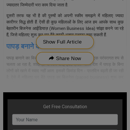
ज्यादातर जिम्मेदारी भरा काम दिया जाता है.
दूसरी तरफ यह भी है की पुरुषों को अपनी स्कीम समझने में महिलाए ज्यादा
कारीगर सिद्ध होती हैं. ऐसी ही कुछ महिलाओं के लिए आज हम आपके साथ कुछ
बेहतरीन बिजनेस आईडियाज़ (Women Business Idea) सांझा करने जा रहे
हैं, जिसे महिलाए शुरू कर घर बैठे काफी अच्छा मुनाफ़ा कमा सकती हैं.
Show Full Article
पापड़ बनाने का कारोबार:-
पापड़ बानाने का बिजनेस (papad making business) एक परंपरागत रुप से
Share Now
चलता आ रहा है, शादी हो या फिर कोई इवेंट हमारे भारत देश में पापड़ के बिना
लोगों को खाने में स्वाद नहीं आता. इसकी डिमांड दिन - प्रतदिन बढ़ती ही जा रही
है, ऐसे में महिलाए घर बैठे पापड़ का बिजनेस (papad business) शुरू कर
काफी अच्छा पैसा कमा सकती हैं. बता दें कि लिज्जत पापड़ (Lijjat Papad) की
भी शुरुआत कुछ महिलाओं ने ही मिलकर ही किया था. ऐसे में सरकार की मदद से
कम लागत में इस बिजनेस को शुरू किया जा सकता है.
फूलों का बिजनेस:
शादियों का सीजन हो या कोई त्यौहार फूलों की डिमांड हमेशा रहती है. इसके
अलावा फूलों का इस्तेमाल रोजाना भगवान की पूजा करते समय में किया जाता है।