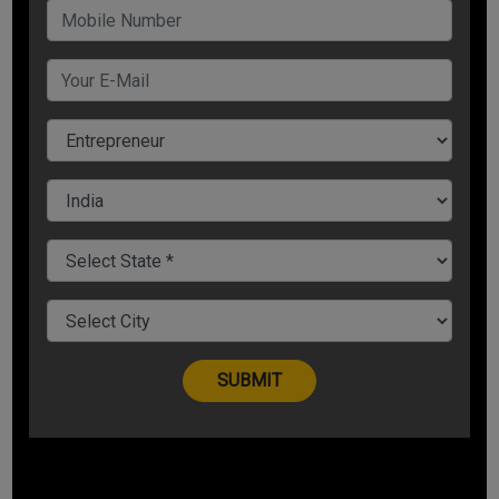
फूलों का बिजनेस (Flower business) बहुत ही कम पैसे में शुरू किया जा
सकता है,ग्रामीण महिलाओं (Rural women) के लिए ये बिजनेस काफी ज्यादा
फायदेमंद साबित हो सकता है. क्योंकि गांव में तरह - तरह के फूलों के पौधे लगाए
जाते हैं , जिसे शहर में बेचकर अच्छा पैसा कमा सकते हैं.
महिलाए इन बिजनेस को शुरू कर घर बैठे काफी अच्छा पैसा कमा सकती हैं.
इसके लिए ज्यादा पैसों की जरुरत नहीं पड़ेगी, और बताए गए इन बिजनेस की
डिमांड मार्केट में हमेशा बनी रहती है.
Share Now
Tags:
Flower business
Lijjat Papad
Papad Making Business
Rural women
Rural women business
Women Business