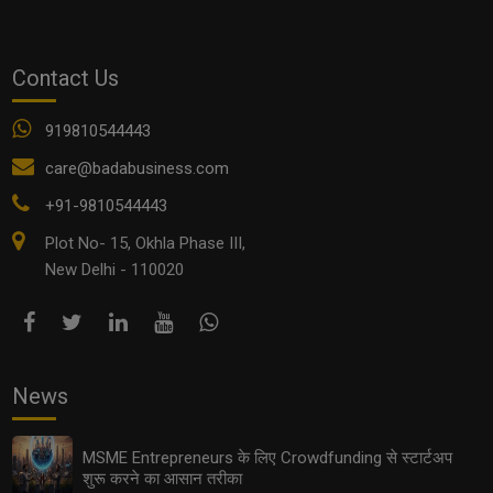
EV Supply Chain: इलेक्ट्रिक व्हीकल इंडस्ट्री में छोटे कारोबारियों
के लिए सुनहरे अवसर
Contact Us
919810544443
care@badabusiness.com
+91-9810544443
Plot No- 15, Okhla Phase III,
New Delhi - 110020
Future of Food Processing in MSMEs: पैकेज्ड फूड और
ऑर्गेनिक प्रोडक्ट्स का बढ़ता ट्रेंड
News
MSME Entrepreneurs के लिए Crowdfunding से स्टार्टअप
शुरू करने का आसान तरीका