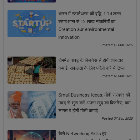
अगर आप बिज़नेस से जुड़ी और भी ज्यादा जानकारी पाना चाहते हैं तो नीचे दिए
गए लिंक पर क्लिक करें
https://www.badabusiness.com/?
भारत में स्टार्टअप्स की वृद्धि: 1.14 लाख
ref_code=ArticlesLeads
और साइट पर Visit करें।
स्टार्टअप्स से 12 लाख नौकरियों का
Creation aur environmental
Share Now
innovation
Posted 15 Mar 2025
Tags:
होममेड पापड़ के बिजनेस से होगी शानदार
"profit margin in papad business
papad making
कमाई, सफलता के लिए फॉलो करें ये टिप्स
Posted 16 Mar 2021
papad making machine
Small Business Ideas: मोदी सरकार की
papad making process at home
मदद से शुरू करें अपना खुद का बिजनेस, कम
लागत में होगी मोटी कमाई
papad making raw material
Pickle Business
Posted 07 Sep 2020
pickle startup in india
आचार का बिज़नेस
कैसे Networking Skills हर