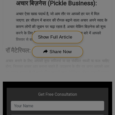
अचार बिज़नेस
(
Pickle Business)
:
अचार ऐसा खाद्य पदार्थ है, जो आम तौर पर आपको हर घर में मिल
जाएगा. हर सीज़न में बाजार की रौनक बढ़ाने वाला अचार अपने स्वाद के
कारण लोगों की जुबान पर चढ़ा रहता है. अचार मेकिंग बिज़नेस को शुरू
करने के लिए किन-किन चीज़ों की जरूरत होगी, इस बारे में आपको
Show Full Article
विस्तार से बताने जा रहे हैं.
रॉ मैटेरियल
:
Share Now
अचार बनाने के लिए आपको कुछ सब्जियां या वह संबंधित सब्जी या फल चाहिए
होगा, जिसका अचार आप बनाना चाहते हैं. उदाहरण के तौर पर अगर आपको आम
का अचार बनाना है तो इसके लिए आपको आम, वेजेटेबल ऑयल, मसालें, नमक,
जार, पैकेजिंग मैटेरियल इत्यादि. अगर आप बड़े स्तर पर अचार बनाने के व्यापार
को शुरू करने जा रहे हैं तो आपको स्टॉफ के साथ ही पैकेजिंग मशीन की भी
आवश्यकता होगी.
पापड़ मेकिंग बिज़नेस
:
पापड़ की भारत के बाजार में भारी डिमांड बनी रहती है. पापड़ का भी कोई