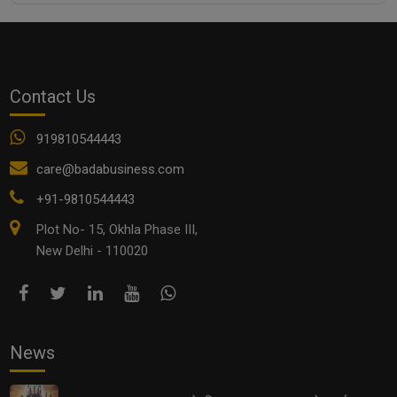
कैसे Networking Skills हर Entrepreneur के लिए गेम-चेंजर बन
सकती हैं?
Contact Us
919810544443
care@badabusiness.com
+91-9810544443
Plot No- 15, Okhla Phase III,
New Delhi - 110020
MSME Funding Schemes 2025: छोटे व्यवसायों के लिए
सरकार की नई स्कीम्स और सब्सिडी
News