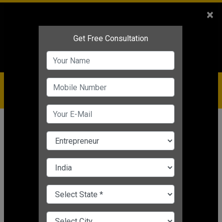
Sales
+91-9810544443
×
Service
+91-9310144443
IBC
+91-9910344443
care@badabusiness.com
919810544443
होम
समाचार
व्यावसायिक प्रेरणा
Pickle-Papad Making Business:
पापड़ और अचार की बाजार में हर सीज़न में
रहती है डिमांड
Editor's Desk
|
Apr 11, 2025 04:55 PM IST
व्यावसायिक प्रेरणा
CHANGE LANGUAGE