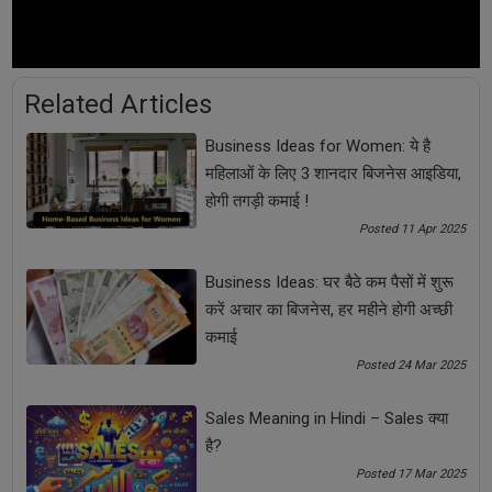
बिज़नेस को शुरू करने के लिए आपको बीआईएस और एफएसएसएआई
की परमिशन लेनी होगी और लाइसेंस प्राप्त करना होगा.
बिज़नेस को रन करने का दूसरा तरीका
:
Related Articles
पापड़ और अचार के बिज़नेस पर काम करने का एक अन्य तरीका भी है.
Business Ideas for Women: ये है
अगर आपके पास फंड कम है तो आप अपने घर से भी इस बिज़नेस की
महिलाओं के लिए 3 शानदार बिजनेस आइडिया,
शुरुआत कर सकते हैं, बशर्ते आप स्वादिष्ट अचार और उत्तम किस्म के
होगी तगड़ी कमाई !
पापड़ बनाने की विधि जानते हों. या फिर किसी दूसरे लोगों से पापड़ और
Posted 11 Apr 2025
अचार बनवाकर अपने व्यापार में इसे शामिल कर भी आप इस व्यापार में
तरक्की पा सकते हैं.
Business Ideas: घर बैठे कम पैसों में शुरू
करें अचार का बिजनेस, हर महीने होगी अच्छी
पापड़ और अचार से जुड़े सभी जरूरी तथ्य हम आपको इस आर्टिकल में
कमाई
बता चुके हैं. आप इस बिज़नेस को कम इनवेस्टमेंट के साथ शुरू कर
अच्छा प्रोफिट कमा सकते हैं
Posted 24 Mar 2025
बिज़नेस की शुरूआत कैसे की जाए और सही तरह से कैसे बिज़नेस को
Sales Meaning in Hindi – Sales क्या
चलाया जाए इन सभी बातों को आप Everything About
है?
Entrepreneurship कोर्स के जरिए जान सकते हैं
Posted 17 Mar 2025