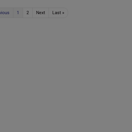
vious
1
2
Next
Last
»