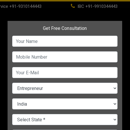
vice
+91-9310144443
IBC
+91-9910344443
(current)
Home
About
IBC
PSC
CHANGE LANGUAGE
ES
 2021:
सोशल मीडिया से अपने बिजनेस को
राहुल शर्मा Success Story:
 तो रखें
दें रफ्तार, सक्सेस के लिए फॉलो करें
जाने कैसे एक स्कूल टीचर के बेट