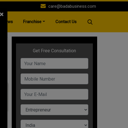
care@badabusiness.com
×
News
Franchise
Contact Us
े ने