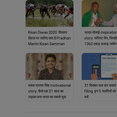
Kisan Diwas 2020: किसान
जादव मोलाई inspiratio
दिवस पर जानिए क्या है Pradhan
story: फॉरेस्ट मैन, जिन्हों
Mantri Kisan Samman
1360 एकड़ उजाड़ जमीन 
Nidhi Yojana योजना और
दिया हरा भरा जंगल
अन्नदाता इससे कैसे उठा सकते
फायदा
मयंक प्रताप सिंह motivational
31 दिसंबर तक कर सकते ह
story: कैसे एक 21 साल का
Filing, इन 5 गलतियों को 
लड़का बना भारत का सबसे युवा
बचें
जज