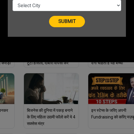
ाल
ये टिप्स
खड़ी कर दी करोड़ों की कंपनी
nal
संदीप सिंह भिंडर motivational
मात्र 14 साल की उम्र में IBC
ट की लेट
story: पैरालाइज्ड के बाद भी नहीं
बनकर बिज़नेस को एक नयी उड
 करोड़ो
टूटा हौसला, दोबारा वापसी कर
देना चाहता है यह बच्चा
रोशन किया देश का नाम
 बनकर
बिजनेस की दुनिया में पकड़ बनाने
इन स्टेप्स के जरिए अपनी
के लिए महिला उद्यमी फॉलो करें ये 4
Fundraising को करिए मज़ब
सक्सेस मंत्र