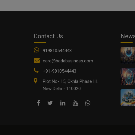
Contact Us
New
919810544443
care@badabusiness.com
+91-9810544443
Plot No- 15, Okhla Phase III,
New Delhi - 110020