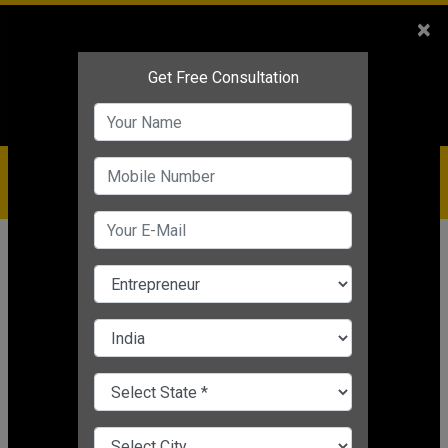
Sales
+91-9810544443
×
Service
+91-9310144443
IBC
+91-9910344443
care@badabusiness.com
919810544443
होम
Topic
Business Coaching Program For Startup
BUSINESS COACHING PROGRAM FOR
STARTUP
CHANGE LANGUAGE