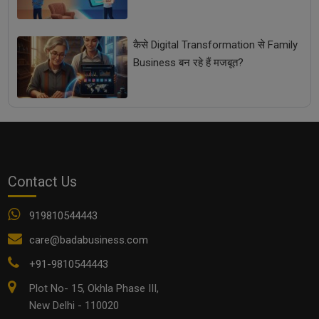
कैसे Digital Transformation से Family
Business बन रहे हैं मजबूत?
Contact Us
919810544443
care@badabusiness.com
+91-9810544443
Plot No- 15, Okhla Phase III,
New Delhi - 110020