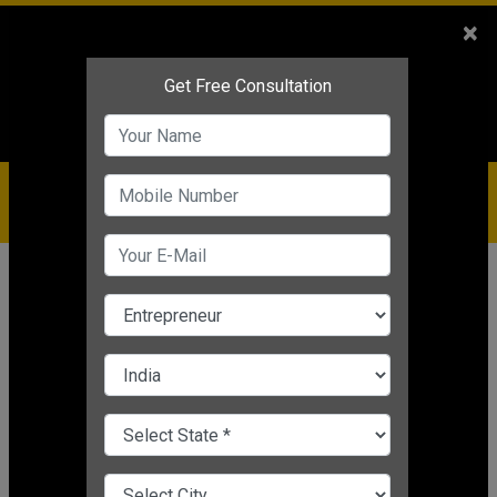
Sales
+91-9810544443
×
Service
+91-9310144443
IBC
+91-9910344443
care@badabusiness.com
919810544443
होम
समाचार
प्रक्रिया और व्यापार वृद्धि
Business Tips: क्या आप अपना खुद का
व्यवसाय शुरू कर रहे हैं? सफल होने के लिए
फॉलो करें ये 5 ज़रूरी टिप्स
प्रक्रिया और व्यापार वृद्धि
Editor's Desk
|
Mar 21, 2025 03:26 PM IST