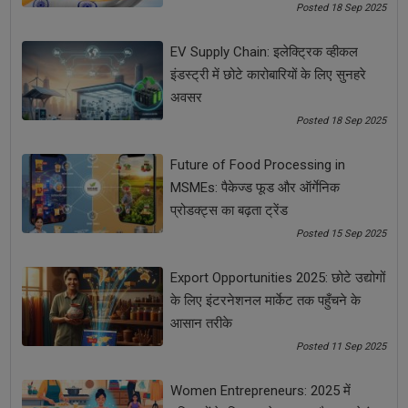
Posted 18 Sep 2025
कर चलें कि आपके पास समय है. शुरु के वर्षों में आप अपने प्रोडक्ट, अपनी सेवा
एवं अपने ग्राहकों को उनकी इच्छानुसार प्रोडक्ट देकर गुडविल बनाएं. याद रखें,
EV Supply Chain: इलेक्ट्रिक व्हीकल
एक बार आपने ग्राहकों का दिल और विश्वास जीत लिया तो आपका व्यवसाय
निरंतर प्रगति करेगा. फिर पीछे मुड़कर देखने का वक्त आपके पास नहीं होगा.
इंडस्ट्री में छोटे कारोबारियों के लिए सुनहरे
अवसर
Share Now
Posted 18 Sep 2025
Future of Food Processing in
Tags:
MSMEs: पैकेज्ड फूड और ऑर्गेनिक
Business
Business Expansion Ideas
प्रोडक्ट्स का बढ़ता ट्रेंड
Posted 15 Sep 2025
Business Expansion Tips
Business Ideas
Export Opportunities 2025: छोटे उद्योगों
के लिए इंटरनेशनल मार्केट तक पहुँचने के
business plan
Business Tips
Entrepreneur
आसान तरीके
Posted 11 Sep 2025
new business idea
startup
startup idea
Women Entrepreneurs: 2025 में
Startup Tips
उद्यमी
नया बिजनेस आइडिया