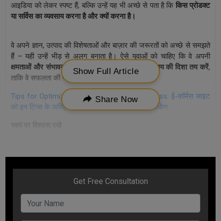
आइडिया को लेकर स्पष्ट हैं, बल्कि उन्हें यह भी अच्छे से पता है कि
किस प्रोडक्ट
या सर्विस का व्यवसाय करना है और क्यों करना है।
वे अपने ज्ञान, उत्पाद की विशेषताओं और बाज़ार की जरूरतों को अच्छे से समझते
हैं – यही उन्हें भीड़ से अलग बनाता है। ऐसे युवाओं को चाहिए कि वे अपनी
क्षमताओं और संभावनाओं पर फोकस करते हुए अपने व्यवसाय की दिशा तय करें
,
Show Full Article
ताकि वे सफलता की नई ऊंचाइयों को छू सकें।
Tips for Optimizing your E-Commerce Business: ई-कॉर्मस साइट
Share Now
को इन टिप्स के जरिए करें ऑप्टीमाइज़ और बढ़ाएं उसकी रैंकिंग
स्वयं पर विश्वास रखे
अपना खुद का व्यवसाय शुरू करने में कड़ी मेहनत और प्रतिबद्धता की जरूरत
होती है, लेकिन अधिकांश लोग खुद पर एवं अपनी क्षमताओं पर विश्वास करते हैं.
उन्हें चाहिए कि वह अपनी ताकत पर ध्यान केंद्रित करें और उन पर कार्य शुरु
करें. आप अपनी क्षमताओं के प्रति जितना आत्मविश्वास को बढ़ाते हैं, सफलता की
संभावना उतनी ही ज्यादा होगी. अपने इर्द-गिर्द ऐसे लोगों को रखें, जो आपके
व्यवसाय को लेकर उत्साहित हैं और जो आप पर विश्वास करते हैं. आप स्वयं को
जितना अधिक सकारात्मक एवं समान विचारधारा वालों के साथ रहेंगे, उतनी ही
सकारात्मकता के साथ आप कुछ नया सोच सकेंगे, और आपके पास उतने ही