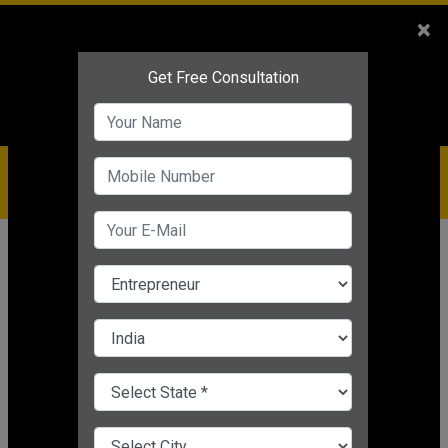
Sales
+91-9810544443
×
Service
+91-9310144443
IBC
+91-9910344443
care@badabusiness.com
919810544443
होम
समाचार
व्यावसायिक प्रेरणा
महिलाओं के लिए पार्ट टाइम बिजनेस
Nishant Kapoor
|
Jun 06, 2025 07:29 PM IST
व्यावसायिक प्रेरणा
CHANGE LANGUAGE