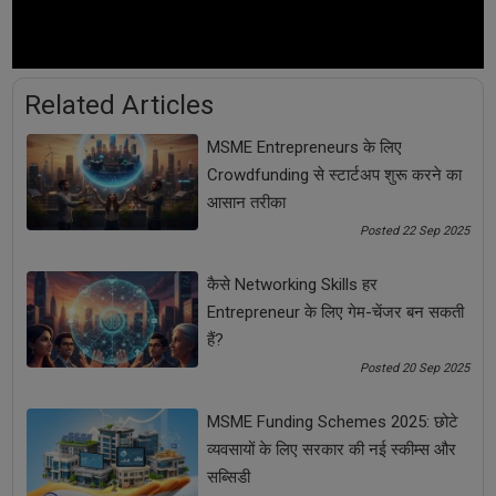
Share Now
Related Articles
Tags:
MSME Entrepreneurs के लिए
Business Ideas
Business Tips
photography
Crowdfunding से स्टार्टअप शुरू करने का
आसान तरीका
Photography Business
Posted 22 Sep 2025
Photography Business Ideas
कैसे Networking Skills हर
Entrepreneur के लिए गेम-चेंजर बन सकती
Photography Business Tips
हैं?
Posted 20 Sep 2025
small business ideas
Startup Tips
MSME Funding Schemes 2025: छोटे
प्रॉफिटेबल बिजनेस आइडिया
फोटोग्राफी
व्यवसायों के लिए सरकार की नई स्कीम्स और
सब्सिडी
फोटोग्राफी बिजनेस
फोटोग्राफी बिजनेस आइडियाज