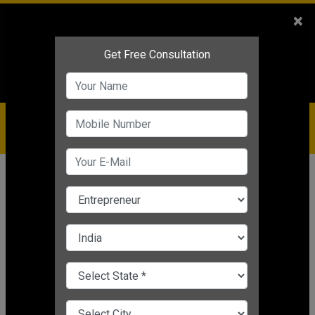
Sales
+91-9810544443
×
Service
+91-9310144443
IBC
+91-9910344443
care@badabusiness.com
919810544443
होम
समाचार
व्यावसायिक पाठ्यक्रम
Photography Business: फोटोग्राफी
बिजनेस शुरू कर कमाएं खूब पैसे, इन टिप्स को
करें फॉलो
व्यावसायिक पाठ्यक्रम
Nishant Kapoor
|
Mar 24, 2025 03:59 PM IST