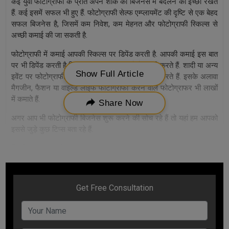
कई युवा फोटोग्राफी के प्रति अपने शौक को बिजनेस में बदलने की इच्छा रखते
हैं. कई इसमें सफल भी हुए हैं. फोटोग्राफी सेल्फ एम्प्लायमेंट की दृष्टि से एक बेहद
सफल बिजनेस है, जिसमें कम निवेश, कम मेहनत और फोटोग्राफी स्किल्स से
अच्छी कमाई की जा सकती है.
फोटोग्राफी में कमाई आपकी स्किल्स पर डिपेंड करती है. आपकी कमाई इस बात
पर भी डिपेंड करती है कि आप किस तरह की फोटोग्राफी करते हैं. शादी या अन्य
Show Full Article
इवेंट पर फोटोग्राफी करने वाले फोटोग्राफर खूब कमाई करते हैं. इसके अलावा
मैगजीन, फैशन या वाइल्ड लाइफ फोटोग्राफी करने वाले फोटोग्राफर भी लाखों
में कमाते हैं.
Share Now
अगर आप भी फोटोग्राफी बिजनेस शुरू करने की सोच रहे हैं तो यहां हम आपको
इससे जुड़े कुछ टिप्स बता रहे हैं.
बिजनेस प्लान बनाएं
बिजनेस कोई भी हो उसके लिए बिजनेस प्लान बनाना बेहद जरूरी है. बिजनेस
प्लान में अनुमानित लागत, प्रॉफिट और मार्केटिंग आदि के लक्ष्यों की लिखित
डिटेल होती है. आप अपने फोटोग्राफी बिजनेस की शुरुआत कैसे करने वाले हैं,
आपके ग्राहक कौन होंगे इन सब चीजों को लेकर कंफ्यूजन में कभी न रहें.
संभावित ग्राहकों की पहचान पहले से करें.