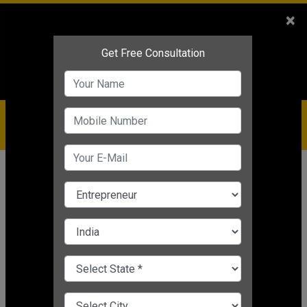
Sales
+91-9810544443
×
Service
+91-9310144443
IBC
+91-9910344443
care@badabusiness.com
919810544443
होम
Topic
Innovative Startup Ideas
INNOVATIVE STARTUP IDEAS
CHANGE LANGUAGE