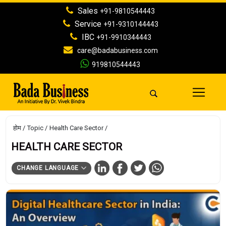
Sales
+91-9810544443
Service
+91-9310144443
IBC
+91-9910344443
care@badabusiness.com
919810544443
होम
Topic
Health Care Sector
HEALTH CARE SECTOR
CHANGE LANGUAGE