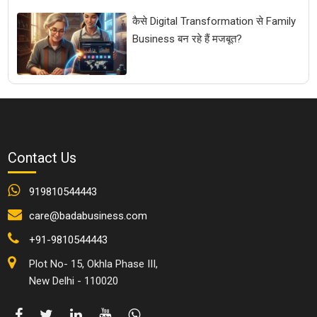
कैसे Digital Transformation से Family
Business बन रहे हैं मजबूत?
Contact Us
919810544443
care@badabusiness.com
+91-9810544443
Plot No- 15, Okhla Phase III,
New Delhi - 110020