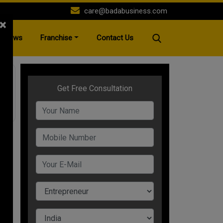
care@badabusiness.com
×
News
Franchise
Contact Us