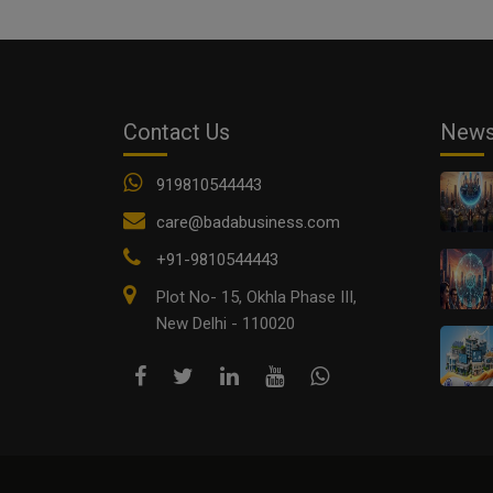
Contact Us
New
919810544443
care@badabusiness.com
+91-9810544443
Plot No- 15, Okhla Phase III,
New Delhi - 110020