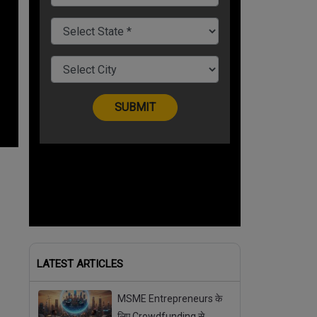
LATEST ARTICLES
MSME Entrepreneurs के
लिए Crowdfunding से