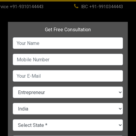
vice
+91-9310144443
IBC
+91-9910344443
(current)
Home
About
IBC
PSC
CHANGE LANGUAGE
ANCHISE
िन्हें
जा सकती