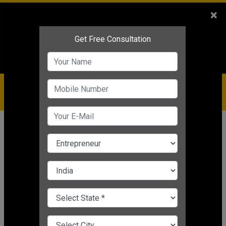
Sales
+91-9810544443
×
Service
+91-9310144443
IBC
+91-9910344443
care@badabusiness.com
919810544443
होम
समाचार
मार्केटिंग
Marketing Tips: कोरोना काल में मार्केटिंग
के इन आसान तरीकों से होगी बिजनेस ग्रोथ
Editor's Desk
|
Jul 06, 2021 04:26 PM IST
मार्केटिंग
CHANGE LANGUAGE