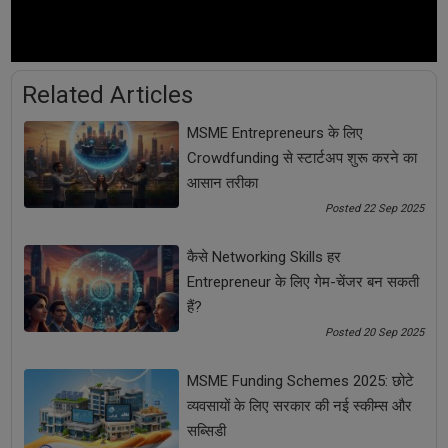
Share Now
Tags:
Related Articles
Business Ideas
Business News
MSME Entrepreneurs के लिए
Crowdfunding से स्टार्टअप शुरू करने का
Business News in Hindi
Business Tips
आसान तरीका
Posted 22 Sep 2025
Digital marketing
Digital Marketing Tips
कैसे Networking Skills हर
Effective Marketing Tips
marketing
Entrepreneur के लिए गेम-चेंजर बन सकती
हैं?
Marketing tips
Small Business
social media
Posted 20 Sep 2025
Startup Tips
डिजिटल मार्केटिंग
डिजिटल मार्केटिंग टिप्स
MSME Funding Schemes 2025: छोटे
व्यवसायों के लिए सरकार की नई स्कीम्स और
बिजनेस आइडियाज | Business Ideas
बिजनेस टिप्स
सब्सिडी