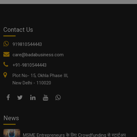
Contact Us
919810544443
care@badabusiness.com
+91-9810544443
EV Supply Chain: इलेक्ट्रिक व्हीकल इंडस्ट्री में छोटे कारोबारियों
के लिए सुनहरे अवसर
Plot No- 15, Okhla Phase III,
New Delhi - 110020
News
MSME Entrepreneurs के लिए Crowdfunding से स्टार्टअप