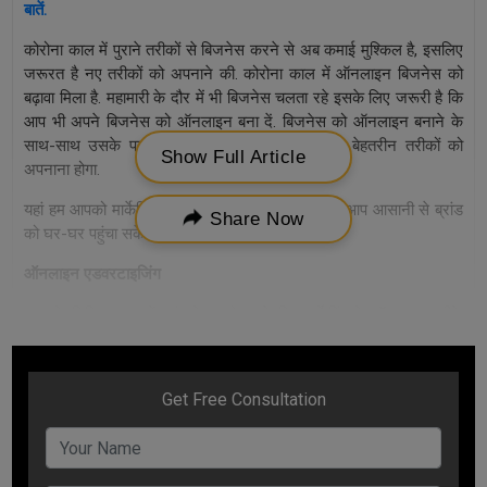
बातें.
कोरोना काल में पुराने तरीकों से बिजनेस करने से अब कमाई मुश्किल है, इसलिए
जरूरत है नए तरीकों को अपनाने की. कोरोना काल में ऑनलाइन बिजनेस को
बढ़ावा मिला है. महामारी के दौर में भी बिजनेस चलता रहे इसके लिए जरूरी है कि
आप भी अपने बिजनेस को ऑनलाइन बना दें. बिजनेस को ऑनलाइन बनाने के
साथ-साथ उसके प्रमोशन के लिए आपको मार्केटिंग के बेहतरीन तरीकों को
Show Full Article
अपनाना होगा.
यहां हम आपको मार्केटिंग के बेहतरीन तरीके बताएंगे जिनसे आप आसानी से ब्रांड
Share Now
को घर-घर पहुंचा सकेंगे.
ऑनलाइन एडवरटाइजिंग
आज के डिजिटल युग में ब्रांड के प्रमोशन के लिए मार्केटिंग के ऑनलाइन तरीके
अपनाना फायदेमंद साबित होगा. हम जानते हैं कि इंटरनेट की पहुंच कितनी ज्यादा
है, इसलिए इंटरनेट आपके ब्रांड को घर-घर पहचान दिला सकता है.
इंटरनेट के द्वारा आप आसानी से अपने प्रोडक्ट और सर्विस के बारे में अधिक से
अधिक लोगों को बता सकते हैं. वर्तमान में बड़े और छोटे सभी ब्रांड ऑनलाइन
एडवरटाइजिंग से बेहतर नतीजे पा रहे हैं. इसलिए आप भी इसे जरूर अपनाएं.