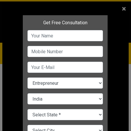
Sales
+91-9810544443
×
Service
+91-9310144443
IBC
+91-9910344443
care@badabusiness.com
919810544443
होम
समाचार
व्यावसायिक प्रेरणा
Diet Food Shop business: डाइट फूड
बिज़नेस आपकी इनकम की सेहत में लगा
सकता है चार चांद, जानें बिज़नेस शुरू करने के
मूल मंत्र
Editor's Desk
|
Feb 10, 2021 09:53 AM IST
व्यावसायिक प्रेरणा