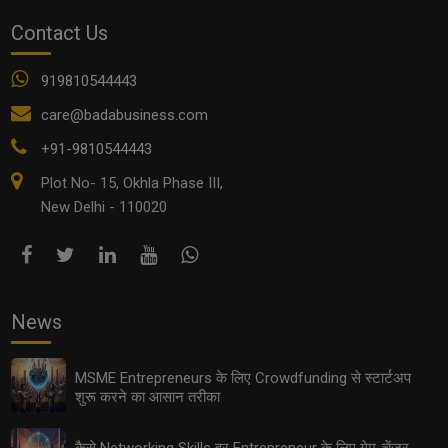
Contact Us
919810544443
care@badabusiness.com
+91-9810544443
Plot No- 15, Okhla Phase III,
New Delhi - 110020
Export Opportunities 2025: छोटे उद्योगों के लिए इंटरनेशनल
मार्केट तक पहुँचने के आसान तरीके
News
MSME Entrepreneurs के लिए Crowdfunding से स्टार्टअप
शुरू करने का आसान तरीका
कैसे Networking Skills हर Entrepreneur के लिए गेम-चेंजर