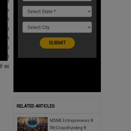
. किस
योंकि
ैं तो
े 90
ि आगे
ना ना
्च भी
ों का
RELATED ARTICLES
MSME Entrepreneurs के
लिए Crowdfunding से