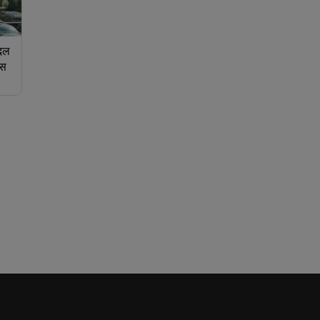
दल
ेस