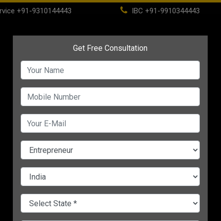
rvice
+91-9310144443
IBC
+91-9910344443
(current)
Home
About
IBC
PSC
CHANGE LANGUAGE
सफल बनाने के 5 Secrets
A-
IST
1. सही बिज़नेस चुनें
(Choo
the Right Business)
Solopreneur के रूप में यदि आप 
बिज़नेस को शुरु करने की सोच रहे ह
आपको सबसे पहले यह समझना चाहि