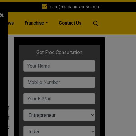
care@badabusiness.com
×
News
Franchise
Contact Us
A+
se
अपने
ैं तो
ए कि