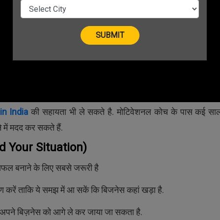
कौन सा बिज़नेस आपके लिए सही है
बिज़नेस को करने में आपकी रूचि है क्
जब आप बिज़नेस करने के बारे में सोचते ह
आपको उस काम की कम से कम 80 स
प्रतिशत जानकारी होनी ही चाहिए. ताक
े के 5 Secrets
आपको बिज़नेस में दिक्कतों का साम
करना पड़े. इसके लिए आप मार्केट रिसर
in India
की सहायता भी ले सकते है. मोटिवेशनल कोच के पास कई साल
में मदद कर सकते हैं.
 Your Situation)
ल बनाने के लिए सबसे जरूरी है
करें ताकि ये समझ में आ सकें कि बिजनेस कहां खड़ा है.
ैसे अपने बिज़नेस को आगे ले कर जाया जा सकता है.