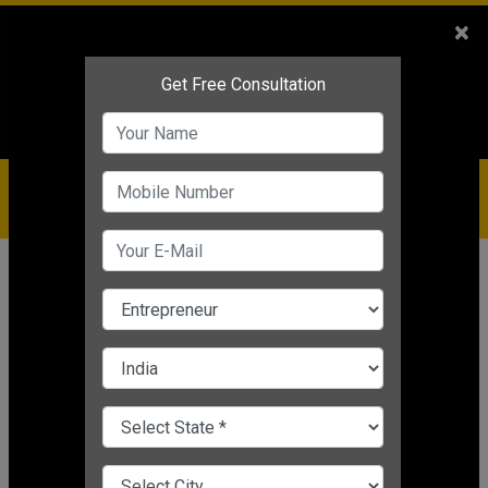
Sales
+91-9810544443
×
Service
+91-9310144443
IBC
+91-9910344443
care@badabusiness.com
919810544443
होम
समाचार
भगवत गीता
2025 में अपने बिज़नेस को ब्रांड कैसे बनाएं?
जानिए 5 पावरफुल ब्रांडिंग आइडिया
Nishant Kapoor
|
May 31, 2025 10:52 AM IST
भगवत गीता
CHANGE LANGUAGE