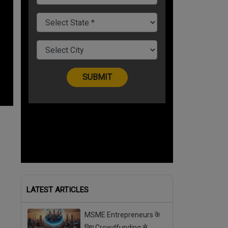
LATEST ARTICLES
MSME Entrepreneurs के
लिए Crowdfunding से