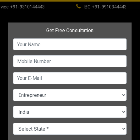
vice
+91-9310144443
IBC
+91-9910344443
(current)
Home
About
IBC
PSC
CHANGE LANGUAGE