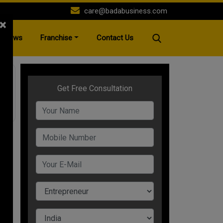
care@badabusiness.com
×
News
Franchise
Contact Us