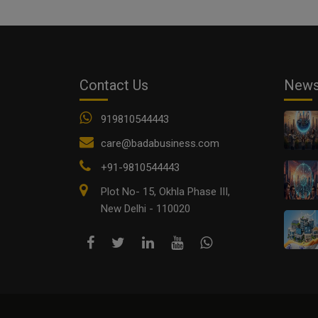
Contact Us
New
919810544443
care@badabusiness.com
+91-9810544443
Plot No- 15, Okhla Phase III,
New Delhi - 110020