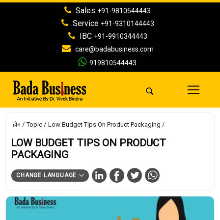
Sales
+91-9810544443
Service
+91-9310144443
IBC
+91-9910344443
care@badabusiness.com
919810544443
होम
Topic
Low Budget Tips On Product Packaging
LOW BUDGET TIPS ON PRODUCT
PACKAGING
CHANGE LANGUAGE