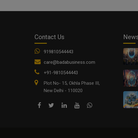
Contact Us
New
919810544443
care@badabusiness.com
+91-9810544443
Plot No- 15, Okhla Phase III,
New Delhi - 110020