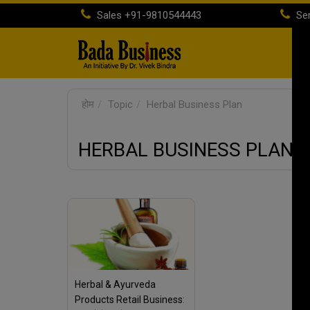
Sales
+91-9810544443
Ser
होम
Topic
Herbal Business Plan
HERBAL BUSINESS PLAN
Herbal & Ayurveda
Products Retail Business: