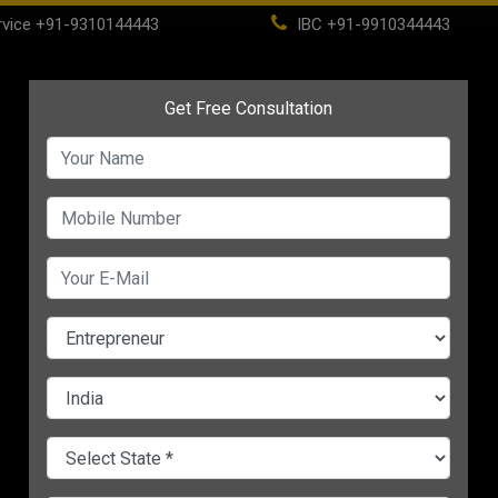
vice
+91-9310144443
IBC
+91-9910344443
(current)
Home
About
IBC
PSC
CHANGE LANGUAGE