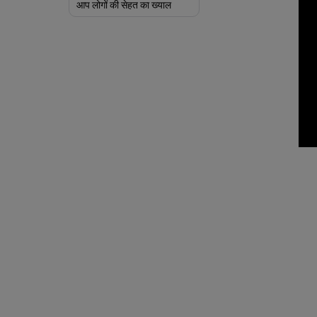
आप लोगों की सेहत का ख्याल
रखिएं, लोग आपके बिज़नेस को आगे
बढ़ाने पर ऐसे फोकस करेंगे