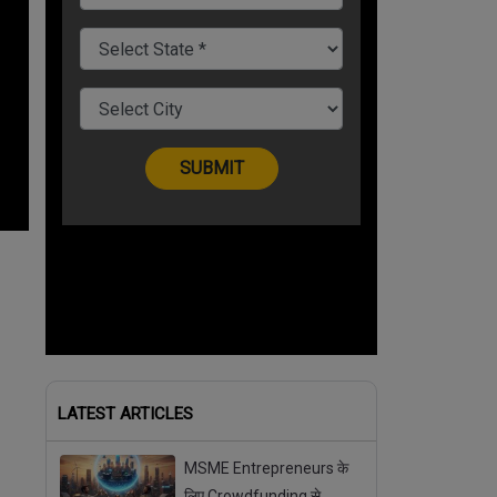
LATEST ARTICLES
MSME Entrepreneurs के
लिए Crowdfunding से