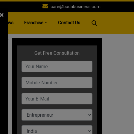
care@badabusiness.com
×
News
Franchise
Contact Us