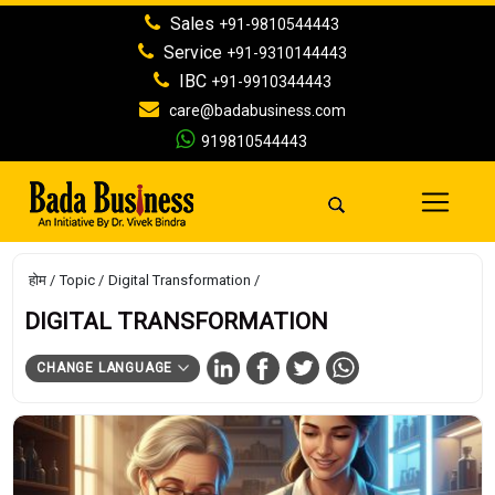
Sales
+91-9810544443
Service
+91-9310144443
IBC
+91-9910344443
care@badabusiness.com
919810544443
होम
Topic
Digital Transformation
DIGITAL TRANSFORMATION
CHANGE LANGUAGE