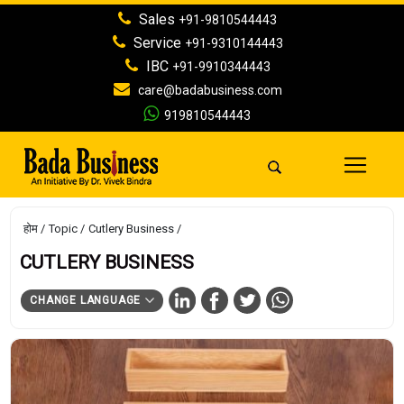
Sales
+91-9810544443
Service
+91-9310144443
IBC
+91-9910344443
care@badabusiness.com
919810544443
होम
Topic
Cutlery Business
CUTLERY BUSINESS
CHANGE LANGUAGE