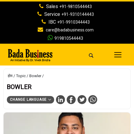
Sales
+91-9810544443
Service
+91-9310144443
IBC
+91-9910344443
care@badabusiness.com
919810544443
होम
Topic
Bowler
BOWLER
CHANGE LANGUAGE