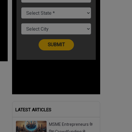
LATEST ARTICLES
MSME Entrepreneurs के
लिए Crowdfunding से