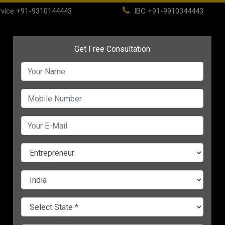
vice
+91-9310144443
IBC
+91-9910344443
(current)
Home
About
IBC
PSC
CHANGE LANGUAGE