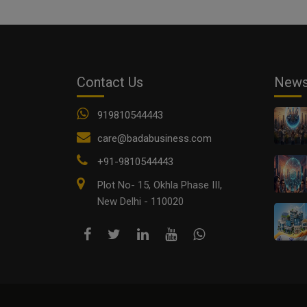
Contact Us
New
919810544443
care@badabusiness.com
+91-9810544443
Plot No- 15, Okhla Phase III,
New Delhi - 110020