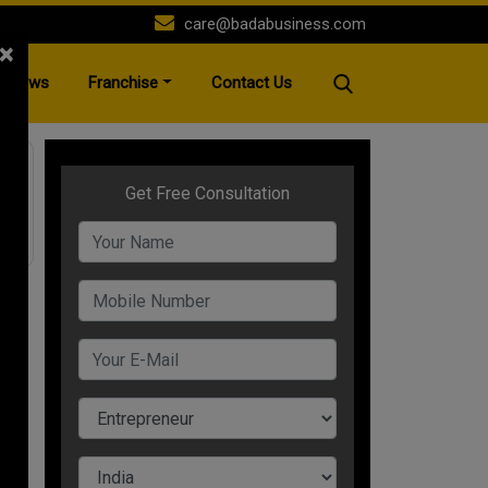
care@badabusiness.com
×
News
Franchise
Contact Us