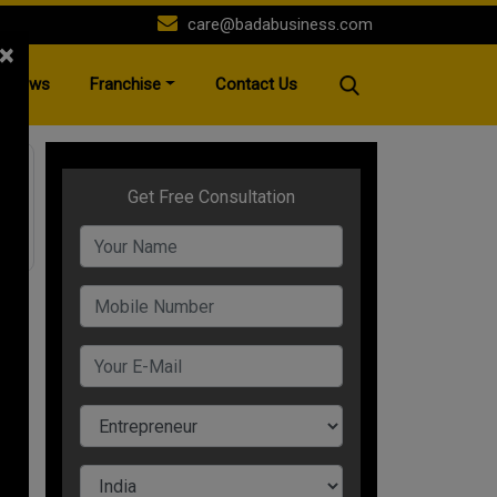
care@badabusiness.com
×
News
Franchise
Contact Us