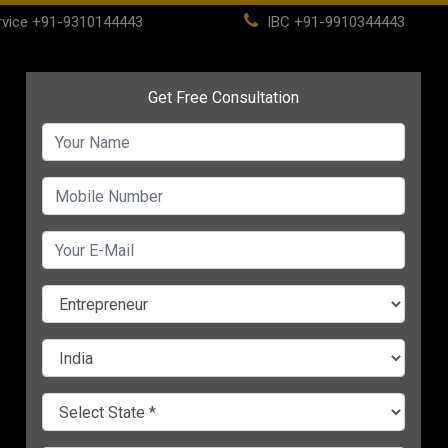
vice
+91-9310144443
IBC
+91-9910344443
(current)
Home
About
IBC
PSC
CHANGE LANGUAGE