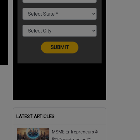
LATEST ARTICLES
MSME Entrepreneurs के
लिए Crowdfunding से