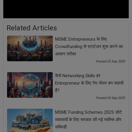
Business News in Hindi
Business Tips
Food Truck
Food Truck Business
Related Articles
small business ideas
Startup Tips
MSME Entrepreneurs के लिए
Successful Food Truck Business
Crowdfunding से स्टार्टअप शुरू करने का
आसान तरीका
Tips for Food Truck Business
Posted 22 Sep 2025
कैसे Networking Skills हर
प्रॉफिटेबल बिजनेस आइडिया
फूड ट्रक
फूड ट्रक बिजनेस
Entrepreneur के लिए गेम-चेंजर बन सकती
हैं?
बिजनेस
बिजनेस आइडिया
Posted 20 Sep 2025
बिजनेस आइडियाज | Business Ideas
बिजनेस टिप्स
MSME Funding Schemes 2025: छोटे
व्यवसायों के लिए सरकार की नई स्कीम्स और
स्टार्टअप
स्टार्टअप टिप्स
सब्सिडी