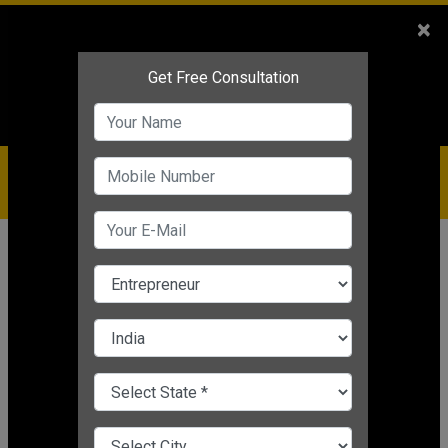
Sales
+91-9810544443
×
Service
+91-9310144443
IBC
+91-9910344443
care@badabusiness.com
919810544443
होम
समाचार
स्टार्टअप
Food Truck Business: अपना फूड ट्रक
बिजनेस बेहतर मुनाफे के लिए इन टिप्स के
साथ शुरू करें
Editor's Desk
|
Mar 26, 2025 05:27 PM IST
स्टार्टअप
CHANGE LANGUAGE