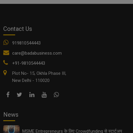
Contact Us
MSME Funding Schemes 2025: छोटे व्यवसायों के लिए
सरकार की नई स्कीम्स और सब्सिडी
919810544443
care@badabusiness.com
+91-9810544443
Plot No- 15, Okhla Phase III,
New Delhi - 110020
News
EV Supply Chain: इलेक्ट्रिक व्हीकल इंडस्ट्री में छोटे कारोबारियों
के लिए सुनहरे अवसर
MSME Entrepreneurs के लिए Crowdfunding से स्टार्टअप