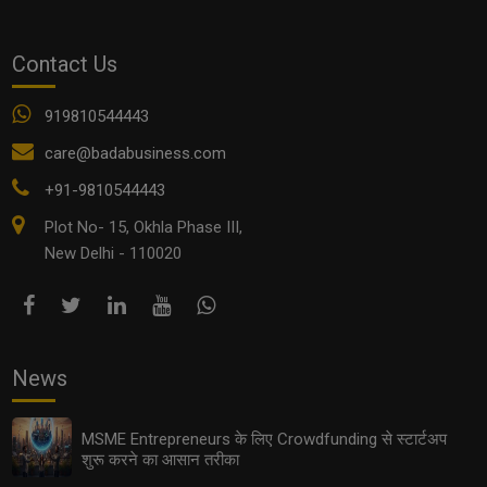
कैसे Networking Skills हर Entrepreneur के लिए गेम-चेंजर बन
Contact Us
सकती हैं?
919810544443
care@badabusiness.com
+91-9810544443
Plot No- 15, Okhla Phase III,
New Delhi - 110020
News
MSME Funding Schemes 2025: छोटे व्यवसायों के लिए
सरकार की नई स्कीम्स और सब्सिडी
MSME Entrepreneurs के लिए Crowdfunding से स्टार्टअप
शुरू करने का आसान तरीका