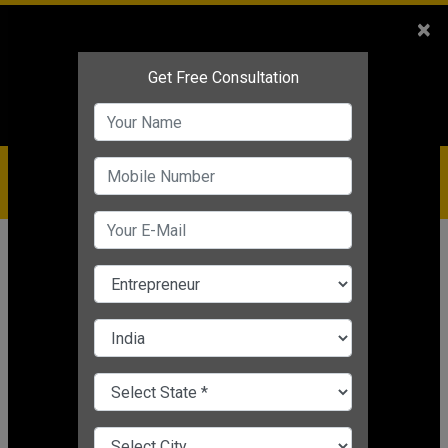
Sales
+91-9810544443
×
Service
+91-9310144443
IBC
+91-9910344443
care@badabusiness.com
919810544443
होम
समाचार
स्टार्टअप
Top 5 Franchise Business Ideas: इन
कंपनियों के साथ शुरू करें अपना फ्रेंचाइजी
बिजनेस
Editor's Desk
|
May 31, 2025 10:53 AM IST
स्टार्टअप
CHANGE LANGUAGE