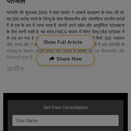
पतंजलि
पतंजलि की शुरुआत 2006 में बाबा रामदेव ने आचार्य बालकृष्ण के साथ की थी.
यह 200 करोड़ रुपये के रेवेन्यू के साथ विश्वसनीय और लोकप्रिय भारतीय ब्रांडों
में से एक के रूप में जाना जाता है. कंपनी अपने हर्बल और आयुर्वेदिक प्रोडक्ट्स
के लिए जानी जाती है. यह ब्रांड FMCG बाजार में मोस्ट वैल्यू एडेड प्रोडक्ट में
से एक बन गया है. पतंजलि की फ्रेंचाइजी के लिए आपको सिर्फ 500 स्क्वायर
Show Full Article
फीट जगह और 7 लाख इन्वेस्टमेंट की जरुरत है. इसके बदले में आप पतंजलि के
प्रोडक्ट्स बेचकर अच्छी कमाई कर सकते हैं क्योंकि यह एक विश्वसनीय और
किफायती ब्रांड हैं.
Share Now
आर्चीज
इस ब्रांड का नाम कौन नहीं जानता है? ब्रांड के पास 500 राष्ट्रीय और
अंतर्राष्ट्रीय आउटलेट्स का एक नेटवर्क है. आर्चीज अपने गिफ्ट्स, ग्रीटिंग
कार्ड, आर्ट वर्क और ऐसी कई चीजों के लिए जाना जाता है. आर्चीज गिफ्ट
आइटम्स के लिए काफी पॉपुलर है इसलिए, एक आर्चीज स्टोर शुरू करना आपके
लिए एक लाभदायक बिजनेस हो सकता है.
अमूल
अमूल विश्वसनीय और सबसे पुराने ब्रांड्स में से एक है. देश में अमूल दूध और