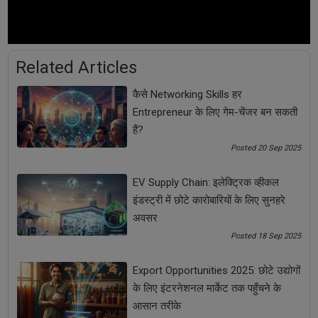
विश्वसनीय और भरोसेमंद है. यह एक और सबसे तेजी से बढ़ने वाली इंडस्ट्री है
और इसका ग्रोथ रेट सामान्य से अधिक है. डीटीडीसी के साथ जुड़कर आप खुद
का बिजनेस शुरू कर सकते हैं. इसकी फ्रेंचाइजी के लिए आपको एक बड़े
इन्वेस्टमेंट की आवश्यकता नहीं है. 10*10 का एक छोटा एरिया पर्याप्त होगा.
Related Articles
Share Now
कैसे Networking Skills हर
Entrepreneur के लिए गेम-चेंजर बन सकती
हैं?
Tags:
Posted 20 Sep 2025
Amul
Archies
Business Tips
EV Supply Chain: इलेक्ट्रिक व्हीकल
इंडस्ट्री में छोटे कारोबारियों के लिए सुनहरे
business tips 2020
DTDC Courier
अवसर
Posted 18 Sep 2025
DTDC कूरियर
Franchise
Export Opportunities 2025: छोटे उद्योगों
Franchise business idea
KidZee School
के लिए इंटरनेशनल मार्केट तक पहुँचने के
आसान तरीके
Patanjali
Startup Tips