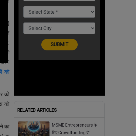
सीज़न
ess
)
 करते
होगी.
ाएंगे
रेंगे
ों को
ार को
ेस को
RELATED ARTICLES
MSME Entrepreneurs के
ने का
लिए Crowdfunding से