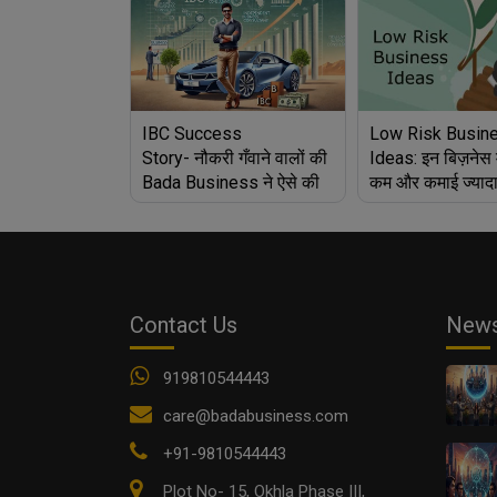
IBC Success
Low Risk Busin
Story- नौकरी गँवाने वालों की
Ideas: इन बिज़नेस मे
Bada Business ने ऐसे की
कम और कमाई ज्यादा
मदद
आज़माएं हाथ
Contact Us
New
919810544443
care@badabusiness.com
+91-9810544443
Plot No- 15, Okhla Phase III,