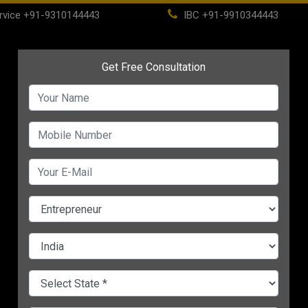
rvice
+91-9310144443
IBC
+91-9910344443
(current)
Home
About
IBC
PSC
CHANGE LANGUAGE
पड़ो का व्यापार है सदाबहार पूरे साल क
A-
ST
बिज़नेस अगर सदाबहार हो तो क्या 
यानि कि ऐसा बिज़नेस जिसका न तो
मौसम हो और न ही कोई सीज़न और म
तो हर महीने हो ही अच्छा. आज हम बा