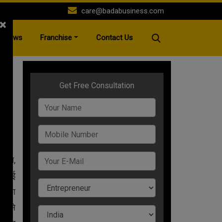
care@badabusiness.com
×
News
Franchise
Contact Us
र
A+
कहने,
 कोई
ुनाफा
त ऐसे