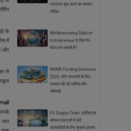
p) या
स्टार्टअप शुरू करने का आसान
ॉपिंग
तरीका
Posted 22 Sep 2025
़ो के
कैसे Networking Skills हर
स में
Entrepreneur के लिए गेम-
चेंजर बन सकती हैं?
गी और
Posted 20 Sep 2025
MSME Funding Schemes
यम से
2025: छोटे व्यवसायों के लिए
 स्कूल
सरकार की नई स्कीम्स और
सब्सिडी
Posted 18 Sep 2025
mall
 आपके
EV Supply Chain: इलेक्ट्रिक
व्हीकल इंडस्ट्री में छोटे
को आप
कारोबारियों के लिए सुनहरे अवसर
 पाना