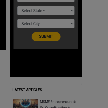
LATEST ARTICLES
MSME Entrepreneurs के
लिए Crowdfunding से