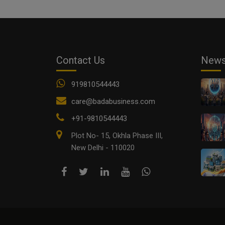
Contact Us
New
919810544443
care@badabusiness.com
+91-9810544443
Plot No- 15, Okhla Phase III,
New Delhi - 110020