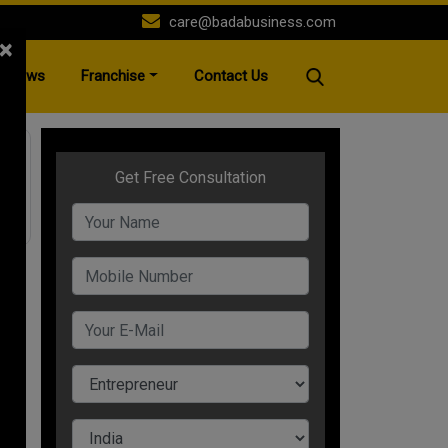
care@badabusiness.com
×
News
Franchise
Contact Us