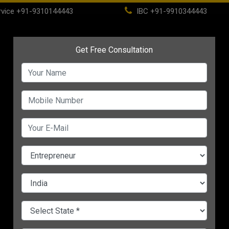
vice
+91-9310144443
IBC
+91-9910344443
(current)
Home
About
IBC
PSC
CHANGE LANGUAGE
नेस
भी