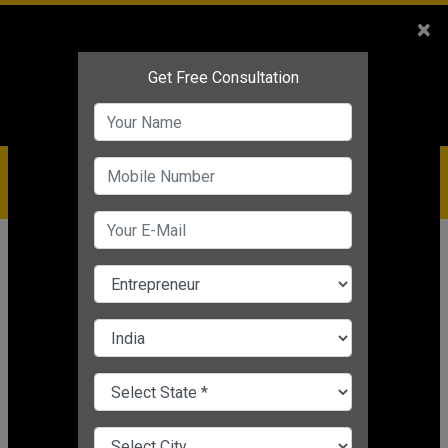
Sales
+91-9810544443
×
Service
+91-9310144443
IBC
+91-9910344443
care@badabusiness.com
919810544443
होम
Topic
क्राफ्ट बिजनेस
क्राफ्ट बिजनेस
CHANGE LANGUAGE