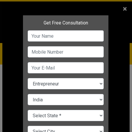
Sales
+91-9810544443
×
Service
+91-9310144443
IBC
+91-9910344443
care@badabusiness.com
919810544443
होम
Topic
उद्योगिनी योजना
उद्योगिनी योजना
CHANGE LANGUAGE