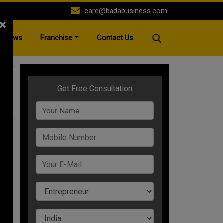
care@badabusiness.com
×
News
Franchise
Contact Us