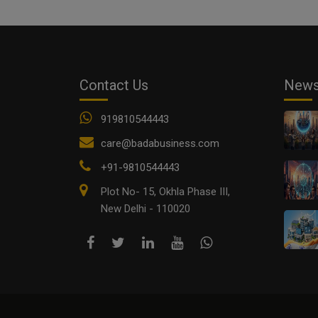
Contact Us
New
919810544443
care@badabusiness.com
+91-9810544443
Plot No- 15, Okhla Phase III,
New Delhi - 110020