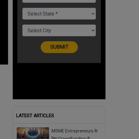
LATEST ARTICLES
MSME Entrepreneurs के
लिए Crowdfunding से