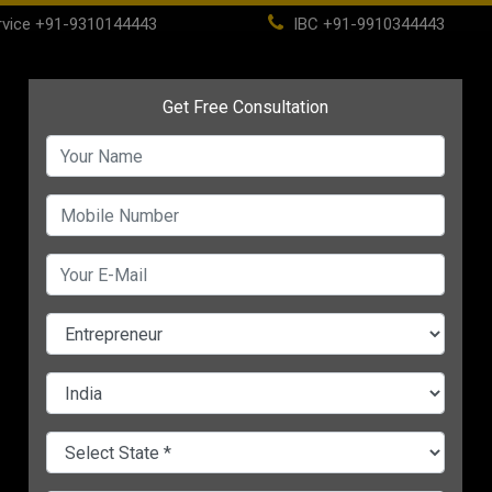
vice
+91-9310144443
IBC
+91-9910344443
(current)
Home
About
IBC
PSC
CHANGE LANGUAGE